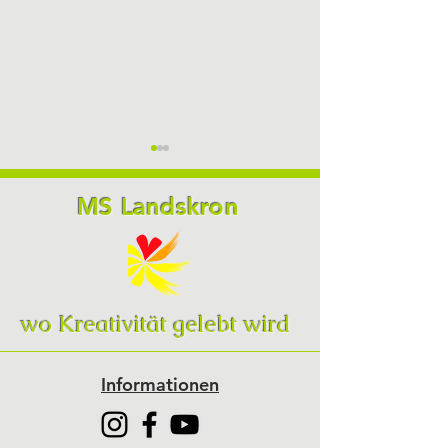
MS Landskron
Sommersportw
Schülerin des Monats
wo Kreativität gelebt wird
April
Informationen