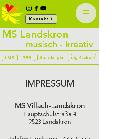
Kontakt
MS Landskron
musisch - kreativ
LMS
365
Stundenplan
digi4school
IMPRESSUM
MS Villach-La
ndskron
Hauptschulstraße 4
9523 Landskron
Telefon Direktion:
+43 4242 47