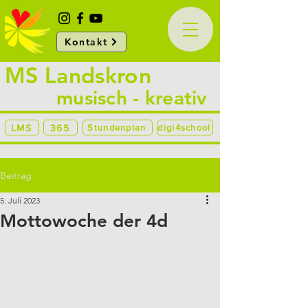
Kontakt
MS Landskron
musisch - kreativ
LMS
365
Stundenplan
digi4school
Beitrag
5. Juli 2023
Mottowoche der 4d