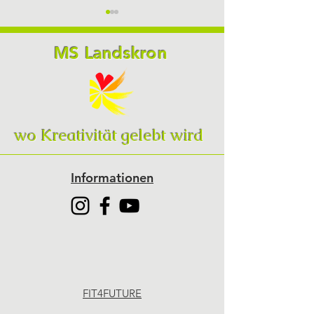
MS Landskron
Sommersportw
Schülerin des Monats
wo Kreativität gelebt wird
April
Informationen
FIT4FUTURE