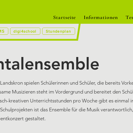
Startseite
Informationen
Te
MS
digi4school
Stundenplan
ntalensemble
andskron spielen Schülerinnen und Schüler, die bereits Vorke
ame Musizieren steht im Vordergrund und bereitet den Schül
sch-kreativen Unterrichtsstunden pro Woche gibt es einmal i
 Schulprojekten ist das Ensemble für die Musik verantwortli
entkonzert gestaltet.