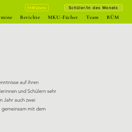
Schüler/in des Monats
fit4future
rmine
Berichte
MKU-Fächer
Team
BÜM
nntnisse auf ihren
erinnen und Schülern sehr
m Jahr auch zwei
ch, gemeinsam mit dem